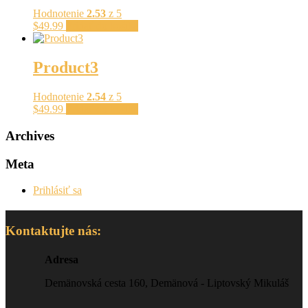
Hodnotenie
2.53
z 5
$
49.99
Pridať do košíka
Product3
Hodnotenie
2.54
z 5
$
49.99
Pridať do košíka
Archives
Meta
Prihlásiť sa
Kontaktujte nás:
Adresa
Demänovská cesta 160, Demänová - Liptovský Mikuláš