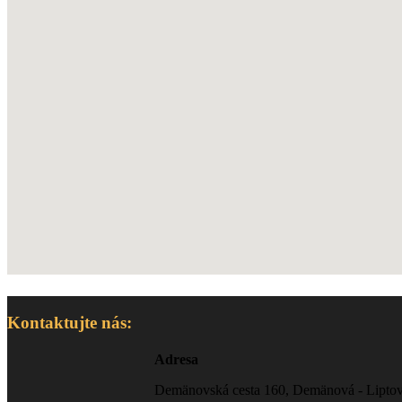
Kontaktujte nás:
Adresa
Demänovská cesta 160, Demänová - Lipto